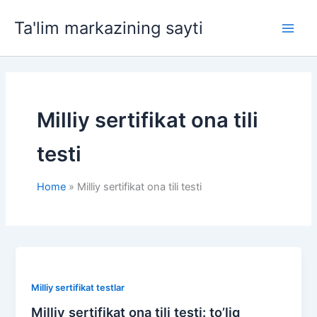
Skip
Ta'lim markazining sayti
to
Main
content
Men
Milliy sertifikat ona tili
testi
Home
Milliy sertifikat ona tili testi
Milliy sertifikat testlar
Milliy sertifikat ona tili testi: to’liq