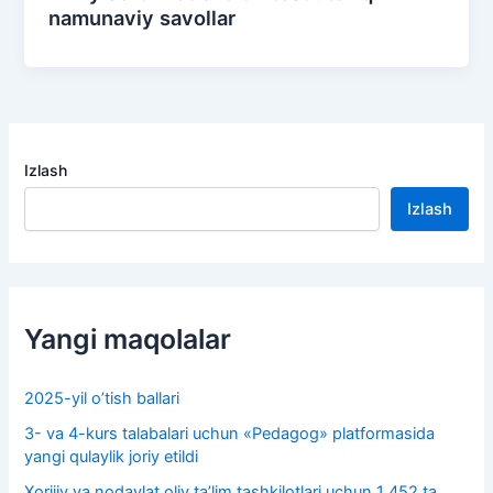
namunaviy savollar
Izlash
Izlash
Yangi maqolalar
2025-yil o’tish ballari
3- va 4-kurs talabalari uchun «Pedagog» platformasida
yangi qulaylik joriy etildi
Xorijiy va nodavlat oliy taʼlim tashkilotlari uchun 1 452 ta