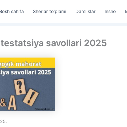
Bosh sahifa
Sherlar to’plami
Darsliklar
Insho
I
estatsiya savollari 2025
025.