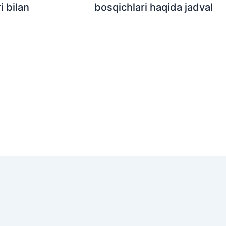
i bilan
bosqichlari haqida jadval
© 2026 Ta'lim markazining sayti | Powered by
Astra WordP