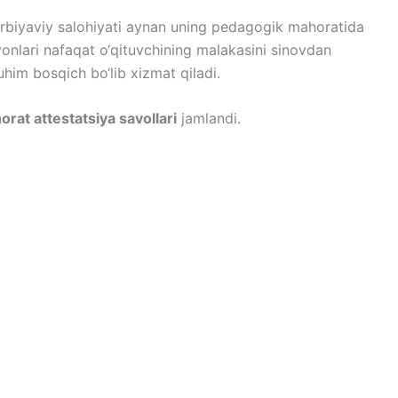
tarbiyaviy salohiyati aynan uning pedagogik mahoratida
yonlari nafaqat o‘qituvchining malakasini sinovdan
uhim bosqich bo‘lib xizmat qiladi.
rat attestatsiya savollari
jamlandi.