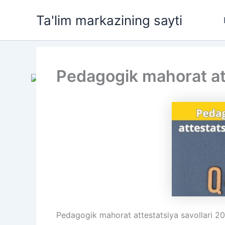
Skip
Ta'lim markazining sayti
to
content
Pedagogik mahorat att
Pedagogik mahorat attestatsiya savollari 2