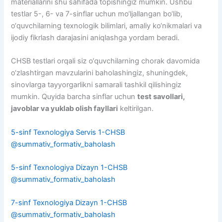
materiallarini shu sahifada topishingiz mumkin. Ushbu
testlar 5-, 6- va 7-sinflar uchun mo‘ljallangan bo‘lib,
o‘quvchilarning texnologik bilimlari, amaliy ko‘nikmalari va
ijodiy fikrlash darajasini aniqlashga yordam beradi.
CHSB testlari orqali siz o‘quvchilarning chorak davomida
o‘zlashtirgan mavzularini baholashingiz, shuningdek,
sinovlarga tayyorgarlikni samarali tashkil qilishingiz
mumkin. Quyida barcha sinflar uchun
test savollari,
javoblar va yuklab olish fayllari
keltirilgan.
5-sinf Texnologiya Servis 1-CHSB
@summativ_formativ_baholash
5-sinf Texnologiya Dizayn 1-CHSB
@summativ_formativ_baholash
7-sinf Texnologiya Dizayn 1-CHSB
@summativ_formativ_baholash