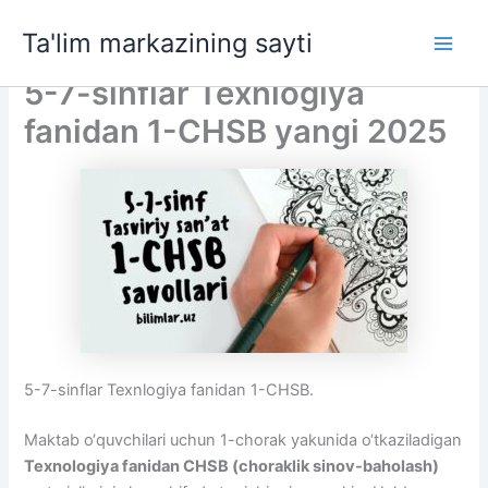
Skip
Ta'lim markazining sayti
to
Main
content
5-7-sinflar Texnlogiya
Men
fanidan 1-CHSB yangi 2025
5-7-sinflar Texnlogiya fanidan 1-CHSB.
Maktab o‘quvchilari uchun 1-chorak yakunida o‘tkaziladigan
Texnologiya fanidan CHSB (choraklik sinov-baholash)