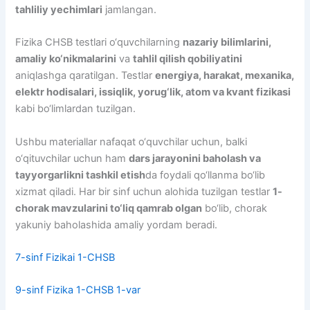
tahliliy yechimlari
jamlangan.
Fizika CHSB testlari o‘quvchilarning
nazariy bilimlarini,
amaliy ko‘nikmalarini
va
tahlil qilish qobiliyatini
aniqlashga qaratilgan. Testlar
energiya, harakat, mexanika,
elektr hodisalari, issiqlik, yorug‘lik, atom va kvant fizikasi
kabi bo‘limlardan tuzilgan.
Ushbu materiallar nafaqat o‘quvchilar uchun, balki
o‘qituvchilar uchun ham
dars jarayonini baholash va
tayyorgarlikni tashkil etish
da foydali qo‘llanma bo‘lib
xizmat qiladi. Har bir sinf uchun alohida tuzilgan testlar
1-
chorak mavzularini to‘liq qamrab olgan
bo‘lib, chorak
yakuniy baholashida amaliy yordam beradi.
7-sinf Fizikai 1-CHSB
9-sinf Fizika 1-CHSB
1-var