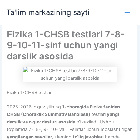
Skip
Ta'lim markazining sayti
to
Main
content
Men
Fizika 1-CHSB testlari 7-8-
9-10-11-sinf uchun yangi
darslik asosida
Fizika 1-CHSB testlari.
2025–2026-o‘quv yilining
1-choragida Fizika fanidan
CHSB (Choraklik Summativ Baholash)
testlari
yangi
darslik va o‘quv dasturi asosida
o‘tkaziladi. Ushbu
to‘plamda 7-, 8-, 9-, 10- va 11-sinflar uchun moslashtirilgan
yangilangan savollar
, ularning
to‘liq javoblari
hamda