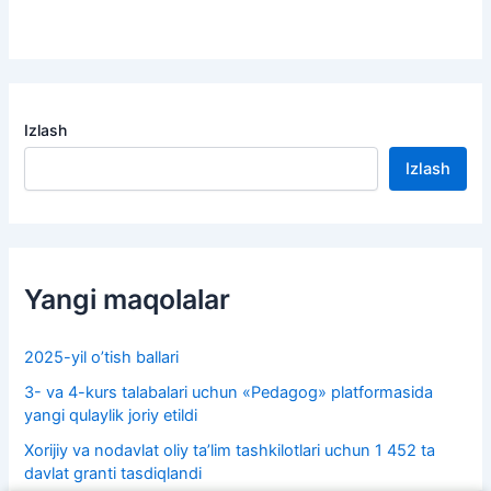
Izlash
Izlash
Yangi maqolalar
2025-yil o’tish ballari
3- va 4-kurs talabalari uchun «Pedagog» platformasida
yangi qulaylik joriy etildi
Xorijiy va nodavlat oliy taʼlim tashkilotlari uchun 1 452 ta
davlat granti tasdiqlandi