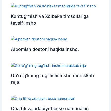
Kuntug’mish va Xolbeka timsollariga
tavsif insho
Alpomish dostoni haqida insho.
Go’ro’g’lining tug’ilishi insho murakkab
reja
Ona tili va adabiyot esse namunalari