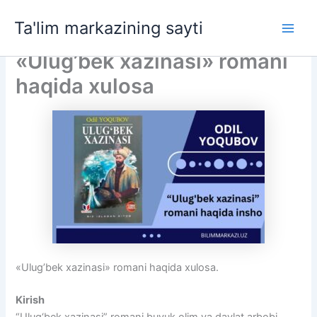
Skip
Ta'lim markazining sayti
to
Main
content
«Ulug’bek xazinasi» romani
Men
haqida xulosa
«Ulug’bek xazinasi» romani haqida xulosa.
Kirish