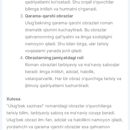
qadriyatlarini ko‘rsatadi. Shu orqali o‘quvchilar
bilimga intilish va hurmatni o‘rganadi.
Qarama-qarshi obrazlar
Ulug‘bekning qarama-qarshi obrazlari roman
dramatik qismini kuchaytiradi. Bu obrazlar
qahramonning qat’iyatini va ilmga sodiqligini
namoyon qiladi. Shu bilan birga, ular tarixiy
voqealarni yanada jonli qiladi.
Obrazlarning jamiyatdagi roli
Roman obrazlari tarbiyaviy va ma’naviy saboqlar
beradi: ilmga intilish, adolat, halollik,
vatanparvarlik. Har bir obraz o‘quvchiga tarixiy va
ijtimoiy qadriyatlarni tushuntiradi.
Xulosa
“Ulug‘bek xazinasi” romanidagi obrazlar o‘quvchilarga
tarixiy bilim, tarbiyaviy saboq va ma’naviy ozuqa beradi.
Ulug‘bek obrazi ilm-fan, adolat va halollikni namoyon qiladi,
yordamchi va qarama-qarshi obrazlar esa qahramon