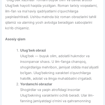
“Ulug‘bek xazinasi” romani buyuk olim va davlat arbobi
Ulug‘bek hayoti haqida yozilgan. Roman tarixiy voqealarni,
ilm-fan va ma’naviy qadriyatlarni o‘quvchilarga
yaqinlashtiradi. Ushbu matnda biz roman obrazlarini tahlil
qilamiz va ularning yosh avlodga beradigan saboqlarini
ko‘rib chiqamiz.
Asosiy qism
Ulug‘bek obrazi
Ulug‘bek — buyuk olim, adolatli hukmdor va
insonparvar shaxs. U ilm-fanga chanqoq,
shogirdlariga mehribon, jamiyat oldida mas’uliyatli
bo‘lgan. Ulug‘bekning xarakteri o‘quvchilarga
halollik, adolat va ilmga muhabbatni o‘rgatadi.
Yordamchi obrazlar
Shogirdlar va yaqin atrofidagi insonlar
Ulug‘bekning xarakterini ochib beradi. Ular ilm-
fanning jamiyatdagi o‘rnini va qahramonning