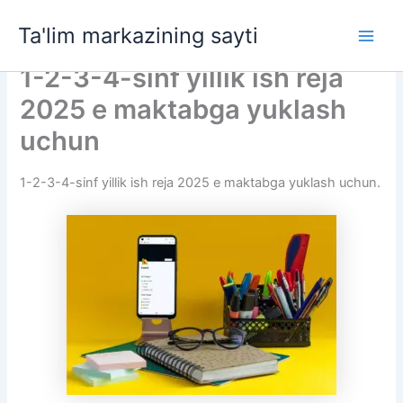
Skip
Ta'lim markazining sayti
to
Main
content
1-2-3-4-sinf yillik ish reja
Men
2025 e maktabga yuklash
uchun
1-2-3-4-sinf yillik ish reja 2025 e maktabga yuklash uchun.