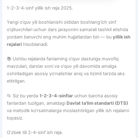
1-2-3-4-sinf yillik ish reja 2025.
Yangi o‘quv yili boshlanishi oldidan boshlang‘ich sinf
o‘qituvchilari uchun dars jarayonini samarali tashkil etishda
yordam beruvchi eng muhim hujjatlardan biri — bu
yillik ish
rejalari
hisoblanadi.
📚 Ushbu rejalarda fanlarning o‘quv dasturiga muvofiq
mavzulari, darslar soni va o‘quv yili davomida amalga
oshiriladigan asosiy yo‘nalishlar aniq va tizimli tarzda aks
ettirilgan.
📂 Siz bu yerda
1-2-3-4-sinflar
uchun barcha asosiy
fanlardan tuzilgan, amaldagi
Davlat ta’lim standarti (DTS)
va metodik ko‘rsatmalarga moslashtirilgan yillik ish rejalarni
topasiz.
O’zbek tili 2-4-sinf ish reja.