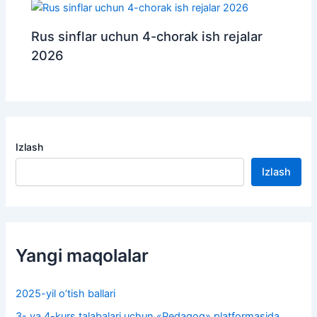
Rus sinflar uchun 4-chorak ish rejalar
2026
Izlash
Izlash
Yangi maqolalar
2025-yil o’tish ballari
3- va 4-kurs talabalari uchun «Pedagog» platformasida