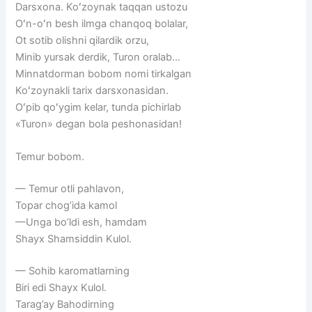
Darsxona. Koʻzoynak taqqan ustozu
Oʻn-oʻn besh ilmga chanqoq bolalar,
Ot sotib olishni qilardik orzu,
Minib yursak derdik, Turon oralab…
Minnatdorman bobom nomi tirkalgan
Koʻzoynakli tarix darsxonasidan.
Oʻpib qoʻygim kelar, tunda pichirlab
«Turon» degan bola peshonasidan!
Temur bobom.
— Temur otli pahlavon,
Topar chog’ida kamol
—Unga bo’ldi esh, hamdam
Shayx Shamsiddin Kulol.
— Sohib karomatlarning
Biri edi Shayx Kulol.
Tarag’ay Bahodirning