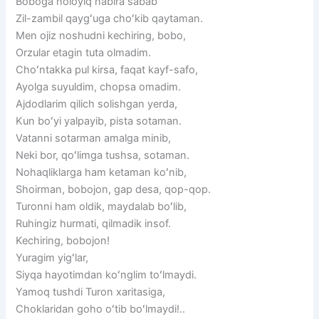
Boboga noloyiq nabira sabab
Zil-zambil qaygʻuga choʻkib qaytaman.
Men ojiz noshudni kechiring, bobo,
Orzular etagin tuta olmadim.
Choʻntakka pul kirsa, faqat kayf-safo,
Ayolga suyuldim, chopsa omadim.
Ajdodlarim qilich solishgan yerda,
Kun boʻyi yalpayib, pista sotaman.
Vatanni sotarman amalga minib,
Neki bor, qoʻlimga tushsa, sotaman.
Nohaqliklarga ham ketaman koʻnib,
Shoirman, bobojon, gap desa, qop-qop.
Turonni ham oldik, maydalab boʻlib,
Ruhingiz hurmati, qilmadik insof.
Kechiring, bobojon!
Yuragim yigʻlar,
Siyqa hayotimdan koʻnglim toʻlmaydi.
Yamoq tushdi Turon xaritasiga,
Choklaridan goho oʻtib boʻlmaydi!..