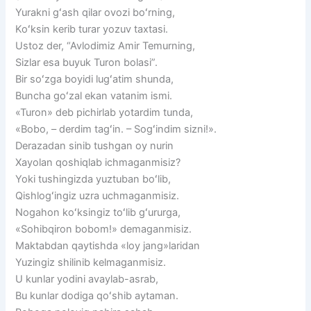
Yurakni gʻash qilar ovozi boʻrning,
Koʻksin kerib turar yozuv taxtasi.
Ustoz der, “Avlodimiz Amir Temurning,
Sizlar esa buyuk Turon bolasi”.
Bir soʻzga boyidi lugʻatim shunda,
Buncha goʻzal ekan vatanim ismi.
«Turon» deb pichirlab yotardim tunda,
«Bobo, – derdim tagʻin. – Sogʻindim sizni!».
Derazadan sinib tushgan oy nurin
Xayolan qoshiqlab ichmaganmisiz?
Yoki tushingizda yuztuban boʻlib,
Qishlogʻingiz uzra uchmaganmisiz.
Nogahon koʻksingiz toʻlib gʻururga,
«Sohibqiron bobom!» demaganmisiz.
Maktabdan qaytishda «loy jang»laridan
Yuzingiz shilinib kelmaganmisiz.
U kunlar yodini avaylab-asrab,
Bu kunlar dodiga qoʻshib aytaman.