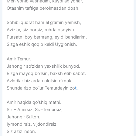
Men yonib yashadim, kuydi ag‘yorlar,
Otashim taftiga berolmasdan dosh.
Sohibi qudrat ham el g‘amin yemish,
Azizlar, siz borsiz, ruhda osoyish.
Fursatni boy bermang, ey dilbandlarim,
Sizga eshik qoqib keldi Uyg‘onish.
Amir Temur.
Jahongir so‘zidan yax
shilik bunyod.
Bizga mayoq bo‘lsin, baxsh etib sabot.
Avlodlar bizlardan ololsin o‘rnak,
Shunda rizo bo‘lur Temurdayin zo
t.
Amir haqida qo’shiq matni.
Siz – Amirsiz, Siz-Temursiz,
Jahongir Sulton.
Iymondirsiz, vijdondirsiz
Siz aziz inson.