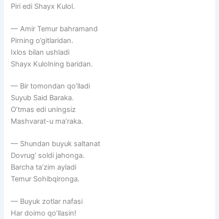
Piri edi Shayx Kulol.
— Amir Temur bahramand
Pirning o’gitlaridan.
Ixlos bilan ushladi
Shayx Kulolning baridan.
— Bir tomondan qo’lladi
Suyub Said Baraka.
O’tmas edi uningsiz
Mashvarat-u ma’raka.
— Shundan buyuk saltanat
Dovrug’ soldi jahonga.
Barcha ta’zim ayladi
Temur Sohibqironga.
— Buyuk zotlar nafasi
Har doimo qo’llasin!