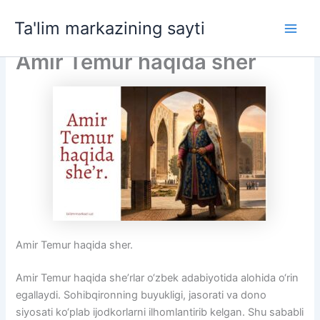
Skip
Ta'lim markazining sayti
to
Main
content
Amir Temur haqida sher
Men
Amir Temur haqida sher.
Amir Temur haqida she’rlar o‘zbek adabiyotida alohida o‘rin
egallaydi. Sohibqironning buyukligi, jasorati va dono
siyosati ko‘plab ijodkorlarni ilhomlantirib kelgan. Shu sababli