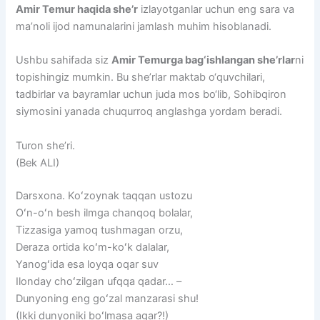
Amir Temur haqida she’r
izlayotganlar uchun eng sara va
ma’noli ijod namunalarini jamlash muhim hisoblanadi.
Ushbu sahifada siz
Amir Temurga bag‘ishlangan she’rlar
ni
topishingiz mumkin. Bu she’rlar maktab o‘quvchilari,
tadbirlar va bayramlar uchun juda mos bo‘lib, Sohibqiron
siymosini yanada chuqurroq anglashga yordam beradi.
Turon she’ri.
(Bek ALI)
Darsxona. Koʻzoynak taqqan ustozu
Oʻn-oʻn besh ilmga chanqoq bolalar,
Tizzasiga yamoq tushmagan orzu,
Deraza ortida koʻm-koʻk dalalar,
Yanogʻida esa loyqa oqar suv
Ilonday choʻzilgan ufqqa qadar… –
Dunyoning eng goʻzal manzarasi shu!
(Ikki dunyoniki boʻlmasa agar?!)