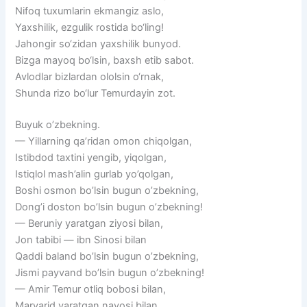
Nifoq tuxumlarin ekmangiz aslo,
Yaxshilik, ezgulik rostida bo‘ling!
Jahongir so‘zidan yaxshilik bunyod.
Bizga mayoq bo‘lsin, baxsh etib sabot.
Avlodlar bizlardan ololsin o‘rnak,
Shunda rizo bo‘lur Temurdayin zot.
Buyuk o’zbekning.
— Yillarning qa’ridan omon chiqolgan,
Istibdod taxtini yengib, yiqolgan,
Istiqlol mash’alin gurlab yo’qolgan,
Boshi osmon bo’lsin bugun o’zbekning,
Dong’i doston bo’lsin bugun o’zbekning!
— Beruniy yaratgan ziyosi bilan,
Jon tabibi — ibn Sinosi bilan
Qaddi baland bo’lsin bugun o’zbekning,
Jismi payvand bo’lsin bugun o’zbekning!
— Amir Temur otliq bobosi bilan,
Marvarid yaratgan navosi bilan,