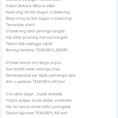
Intizor Boburiy Mirzosi bilan
Nasli ulug’ bo’lsin bugun o’zbekning,
Rizqi to’luq bo’lsin bugun o’zbekning!
Temuriylar she’ri.
O’zbekning tarixi jahonga tengdir
Har bitta so’zining ma’nosi kengdir
Tarixni titib aqlingga sig’dir
Bizning tariximiz TEMURIYLARDIR!
O’zbek tarixini cho’llarga yoysa
Suv toshib ketar daryoga otsa
Samarqandda yer tepib yurmangiz aslo
Ahir u yerlarda TEMURIYLAR bor!
O’zi vafot etgan , huddi tirekdek
Yolg’iz qolgan joyda dildan sherikdek
Har bir savob ishda xatto yoningdek
Diydori qiyomat TEMURIYLAR bor!