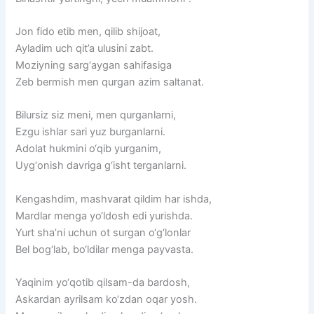
Jon fido etib men, qilib shijoat,
Ayladim uch qit’a ulusini zabt.
Moziyning sarg‘aygan sahifasiga
Zeb bermish men qurgan azim saltanat.
Bilursiz siz meni, men qurganlarni,
Ezgu ishlar sari yuz burganlarni.
Adolat hukmini o‘qib yurganim,
Uyg‘onish davriga g‘isht terganlarni.
Kengashdim, mashvarat qildim har ishda,
Mardlar menga yo‘ldosh edi yurishda.
Yurt sha’ni uchun ot surgan o‘g‘lonlar
Bel bog‘lab, bo‘ldilar menga payvasta.
Yaqinim yo‘qotib qilsam-da bardosh,
Askardan ayrilsam ko‘zdan oqar yosh.