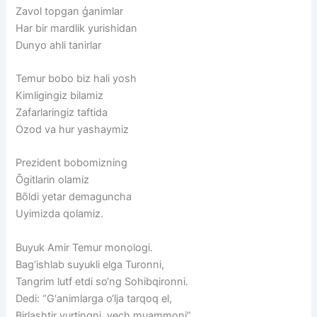
Zavol topgan ģanimlar
Har bir mardlik yurishidan
Dunyo ahli tanirlar
Temur bobo biz hali yosh
Kimligingiz bilamiz
Zafarlaringiz taftida
Ozod va hur yashaymiz
Prezident bobomizning
Õgitlarin olamiz
Bõldi yetar demaguncha
Uyimizda qolamiz.
Buyuk Amir Temur monologi.
Bag‘ishlab suyukli elga Turonni,
Tangrim lutf etdi so‘ng Sohibqironni.
Dedi: “G‘animlarga o‘lja tarqoq el,
Birlashtir yurtingni, yech muammoni”.