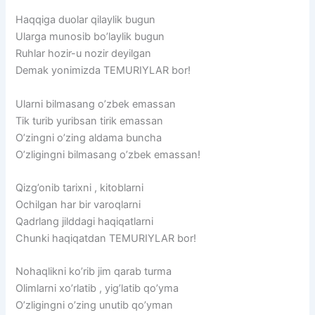
Haqqiga duolar qilaylik bugun
Ularga munosib bo’laylik bugun
Ruhlar hozir-u nozir deyilgan
Demak yonimizda TEMURIYLAR bor!
Ularni bilmasang o’zbek emassan
Tik turib yuribsan tirik emassan
O’zingni o’zing aldama buncha
O’zligingni bilmasang o’zbek emassan!
Qizg’onib tarixni , kitoblarni
Ochilgan har bir varoqlarni
Qadrlang jilddagi haqiqatlarni
Chunki haqiqatdan TEMURIYLAR bor!
Nohaqlikni ko’rib jim qarab turma
Olimlarni xo’rlatib , yig’latib qo’yma
O’zligingni o’zing unutib qo’yman