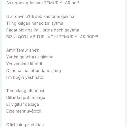
Axir qoningda ham TEMURIYLAR bor!
Ular davri o’tdi deb zamonni quvma
Tiling kelgan har so’zni aytma
Faqat oldinga intil, ortga hech qaytma
BIZNI QO’LLAB TURUVCHI TEMURIYLAR BOR!!!
Amir Temur she’r.
Yurtim qancha uluģlaring
Yer zaminni titratdi
Qancha mashhur daholaring
Ilm boģin yashnatdi
Temurlang afsonasi
Dillarda qolib mangu
Er yigitlar qalbiga
Elga mehr uyģotdi
Qilichining zarbidan