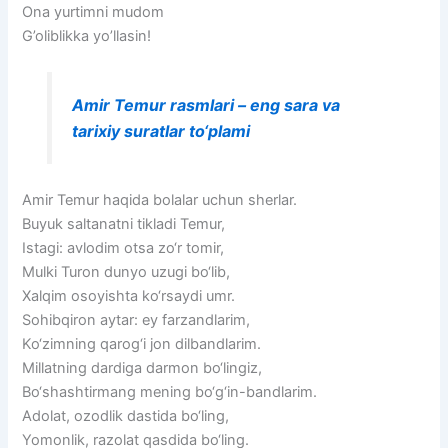
Ona yurtimni mudom
G’oliblikka yo’llasin!
Amir Temur rasmlari – eng sara va
tarixiy suratlar to‘plami
Amir Temur haqida bolalar uchun sherlar.
Buyuk saltanatni tikladi Temur,
Istagi: avlodim otsa zo‘r tomir,
Mulki Turon dunyo uzugi bo‘lib,
Xalqim osoyishta ko‘rsaydi umr.
Sohibqiron aytar: ey farzandlarim,
Ko‘zimning qarog‘i jon dilbandlarim.
Millatning dardiga darmon bo‘lingiz,
Bo‘shashtirmang mening bo‘g‘in-bandlarim.
Adolat, ozodlik dastida bo‘ling,
Yomonlik, razolat qasdida bo‘ling.