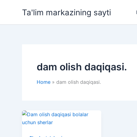
Skip
Ta'lim markazining sayti
to
content
dam olish daqiqasi.
Home
dam olish daqiqasi.