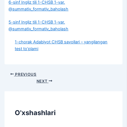
6-sinf Ingliz tili 1-CHSB 1-var.
@summativ_formativ_baholash
5-sinf Ingliz tili 1-CHSB 1-var.
@summativ_formativ_baholash
1-chorak Adabiyot CHSB savollari – yangilangan
test to’plami
PREVIOUS
NEXT
O'xshashlari