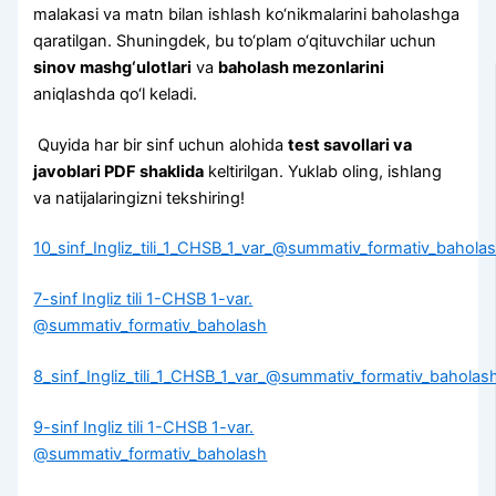
malakasi va matn bilan ishlash ko‘nikmalarini baholashga
qaratilgan. Shuningdek, bu to‘plam o‘qituvchilar uchun
sinov mashg‘ulotlari
va
baholash mezonlarini
aniqlashda qo‘l keladi.
Quyida har bir sinf uchun alohida
test savollari va
javoblari PDF shaklida
keltirilgan. Yuklab oling, ishlang
va natijalaringizni tekshiring!
10_sinf_Ingliz_tili_1_CHSB_1_var_@summativ_formativ_bahola
7-sinf Ingliz tili 1-CHSB 1-var.
@summativ_formativ_baholash
8_sinf_Ingliz_tili_1_CHSB_1_var_@summativ_formativ_baholas
9-sinf Ingliz tili 1-CHSB 1-var.
@summativ_formativ_baholash