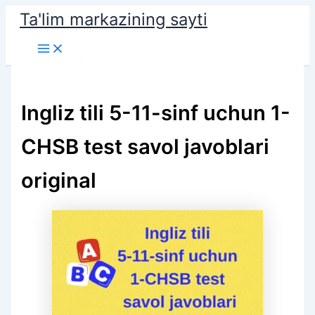
Skip
Ta'lim markazining sayti
to
Main
content
Menu
Ingliz tili 5-11-sinf uchun 1-
CHSB test savol javoblari
original