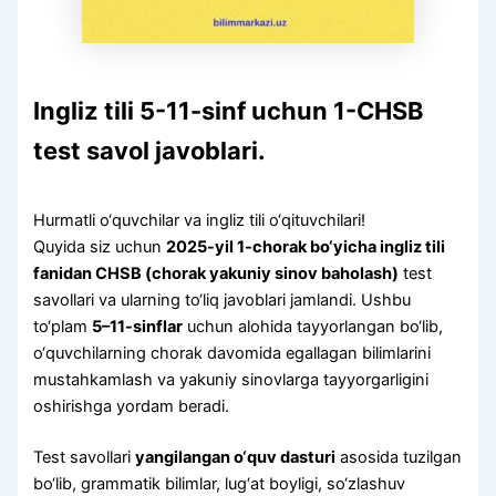
Ingliz tili 5-11-sinf uchun 1-CHSB
test savol javoblari.
Hurmatli o‘quvchilar va ingliz tili o‘qituvchilari!
Quyida siz uchun
2025-yil 1-chorak bo‘yicha ingliz tili
fanidan CHSB (chorak yakuniy sinov baholash)
test
savollari va ularning to‘liq javoblari jamlandi. Ushbu
to‘plam
5–11-sinflar
uchun alohida tayyorlangan bo‘lib,
o‘quvchilarning chorak davomida egallagan bilimlarini
mustahkamlash va yakuniy sinovlarga tayyorgarligini
oshirishga yordam beradi.
Test savollari
yangilangan o‘quv dasturi
asosida tuzilgan
bo‘lib, grammatik bilimlar, lug‘at boyligi, so‘zlashuv