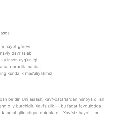
.
 asosi
lom hayot garovi
naviy davr talabi
 va inson uyg‘unligi
 va barqarorlik manbai
ning kundalik mas’uliyatimiz
n biridir. Uni asrash, xavf-xatarlardan himoya qilish
 eng oliy burchidir. Xavfsizlik — bu faqat favqulodda
ada amal qilinadigan qoidalardir. Xavfsiz hayot – bu