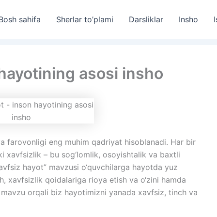
Bosh sahifa
Sherlar to’plami
Darsliklar
Insho
I
 hayotining asosi insho
va farovonligi eng muhim qadriyat hisoblanadi. Har bir
i xavfsizlik – bu sog‘lomlik, osoyishtalik va baxtli
Xavfsiz hayot” mavzusi o‘quvchilarga hayotda yuz
, xavfsizlik qoidalariga rioya etish va o‘zini hamda
 mavzu orqali biz hayotimizni yanada xavfsiz, tinch va