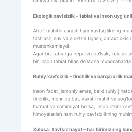
himoya qila olamiz. Axborot xavfsizligi — bu
Ekologik xavfsizlik – tabiat va inson uyg‘unli
Atrof-muhitni asrash ham xavfsizlikning muhim
tashlash, suv va elektrni tejash, daraxt ekis
mustahkamlaydi.
Agar biz tabiatga beparvo bo‘lsak, kelajak a
bir inson tabiat bilan do‘stona munosabatda 
Ruhiy xavfsizlik – tinchlik va barqarorlik ma
Inson faqat jismoniy emas, balki ruhiy jihatd
tinchlik, mehr-oqibat, yaxshi muhit va sog‘l
hurmat va samimiyat bo‘lsa, inson o‘zini xavfsi
himoyalanish ham ruhiy xavfsizlikning muhim
Xulosa: Xavfsiz hayot – har birimizning kun