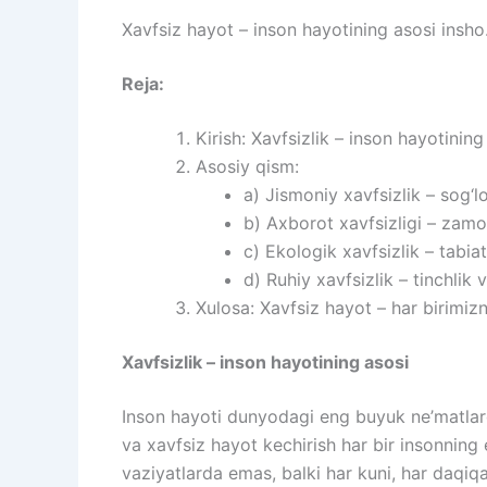
Xavfsiz hayot – inson hayotining asosi insho
Reja:
Kirish: Xavfsizlik – inson hayotining
Asosiy qism:
a) Jismoniy xavfsizlik – sog‘
b) Axborot xavfsizligi – zamo
c) Ekologik xavfsizlik – tabiat
d) Ruhiy xavfsizlik – tinchlik
Xulosa: Xavfsiz hayot – har birimiz
Xavfsizlik – inson hayotining asosi
Inson hayoti dunyodagi eng buyuk ne’matlarda
va xavfsiz hayot kechirish har bir insonning
vaziyatlarda emas, balki har kuni, har daqiq