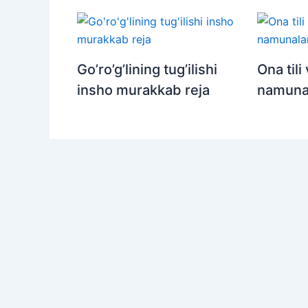
Go’ro’g’lining tug’ilishi
Ona tili
insho murakkab reja
namunal