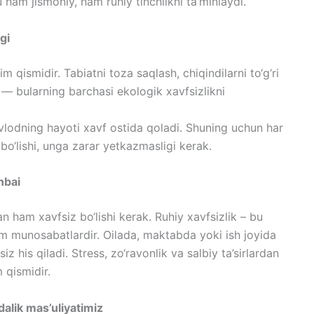
 ham jismoniy, ham ruhiy tinchlikni ta’minlaydi.
gi
 qismidir. Tabiatni toza saqlash, chiqindilarni to‘g‘ri
h — bularning barchasi ekologik xavfsizlikni
vlodning hayoti xavf ostida qoladi. Shuning uchun har
bo‘lishi, unga zarar yetkazmasligi kerak.
nbai
an ham xavfsiz bo‘lishi kerak. Ruhiy xavfsizlik – bu
om munosabatlardir. Oilada, maktabda yoki ish joyida
z his qiladi. Stress, zo‘ravonlik va salbiy ta’sirlardan
 qismidir.
dalik mas’uliyatimiz