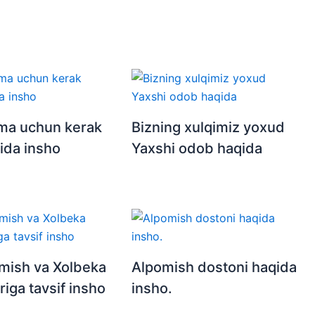
ima uchun kerak
Bizning xulqimiz yoxud
ida insho
Yaxshi odob haqida
mish va Xolbeka
Alpomish dostoni haqida
riga tavsif insho
insho.