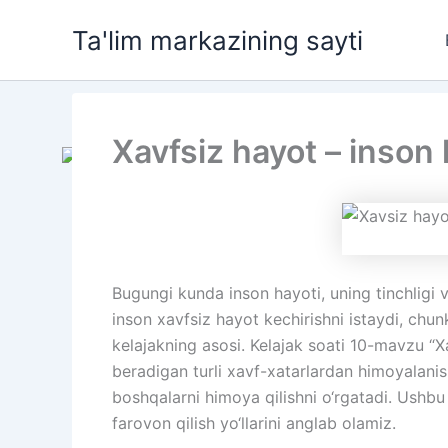
Skip
Ta'lim markazining sayti
to
content
Xavfsiz hayot – inson
Bugungi kunda inson hayoti, uning tinchligi 
inson xavfsiz hayot kechirishni istaydi, chunk
kelajakning asosi. Kelajak soati 10-mavzu “
beradigan turli xavf-xatarlardan himoyalanish
boshqalarni himoya qilishni o‘rgatadi. Ushbu
farovon qilish yo‘llarini anglab olamiz.