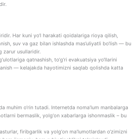
ir.
dir. Har kuni yo‘l harakati qoidalariga rioya qilish,
anish, suv va gaz bilan ishlashda mas’uliyatli bo‘lish — bu
zarur usullaridir.
lotlariga qatnashish, to‘g‘ri evakuatsiya yo‘llarini
‘rganish — kelajakda hayotimizni saqlab qolishda katta
uda muhim o‘rin tutadi. Internetda noma’lum manbalarga
tlarni bermaslik, yolg‘on xabarlarga ishonmaslik – bu
asturlar, firibgarlik va yolg‘on ma’lumotlardan o‘zimizni