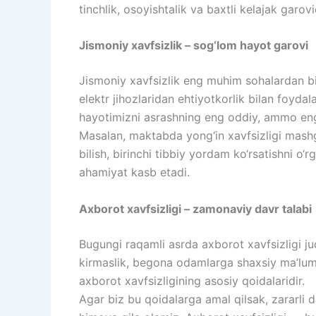
tinchlik, osoyishtalik va baxtli kelajak garovid
Jismoniy xavfsizlik – sog‘lom hayot garovi
Jismoniy xavfsizlik eng muhim sohalardan biri
elektr jihozlaridan ehtiyotkorlik bilan foydal
hayotimizni asrashning eng oddiy, ammo eng 
Masalan, maktabda yong‘in xavfsizligi mashg‘u
bilish, birinchi tibbiy yordam ko‘rsatishni o
ahamiyat kasb etadi.
Axborot xavfsizligi – zamonaviy davr talabi
Bugungi raqamli asrda axborot xavfsizligi j
kirmaslik, begona odamlarga shaxsiy ma’lumo
axborot xavfsizligining asosiy qoidalaridir.
Agar biz bu qoidalarga amal qilsak, zararli d