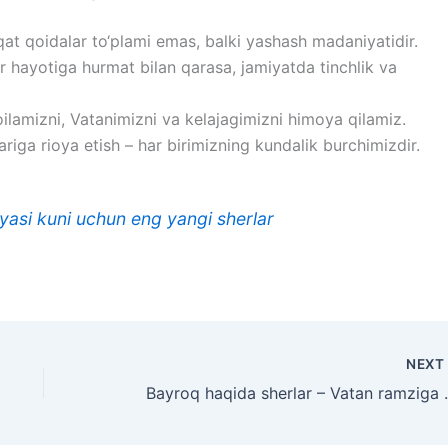
qat qoidalar to‘plami emas, balki yashash madaniyatidir.
ar hayotiga hurmat bilan qarasa, jamiyatda tinchlik va
 oilamizni, Vatanimizni va kelajagimizni himoya qilamiz.
riga rioya etish – har birimizning kundalik burchimizdir.
yasi kuni uchun eng yangi sherlar
NEX
Bayroq haqida sherla