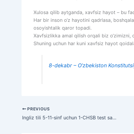
Xulosa qilib aytganda, xavfsiz hayot – bu fa
Har bir inson o‘z hayotini qadrlasa, boshqal
osoyishtalik qaror topadi.
Xavfsizlikka amal qilish orqali biz o‘zimizni,
Shuning uchun har kuni xavfsiz hayot qoidala
8-dekabr – O’zbekiston Konstitutsi
PREVIOUS
Ingliz tili 5-11-sinf uchun 1-CHSB test savol javoblari original