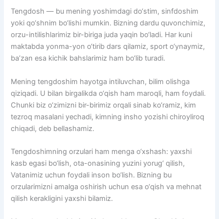
Tengdosh — bu mening yoshimdagi do‘stim, sinfdoshim
yoki qo‘shnim bo‘lishi mumkin. Bizning dardu quvonchimiz,
orzu-intilishlarimiz bir-biriga juda yaqin bo‘ladi. Har kuni
maktabda yonma-yon o‘tirib dars qilamiz, sport o‘ynaymiz,
ba’zan esa kichik bahslarimiz ham bo‘lib turadi.
Mening tengdoshim hayotga intiluvchan, bilim olishga
qiziqadi. U bilan birgalikda o‘qish ham maroqli, ham foydali.
Chunki biz o‘zimizni bir-birimiz orqali sinab ko‘ramiz, kim
tezroq masalani yechadi, kimning insho yozishi chiroyliroq
chiqadi, deb bellashamiz.
Tengdoshimning orzulari ham menga o‘xshash: yaxshi
kasb egasi bo‘lish, ota-onasining yuzini yorug‘ qilish,
Vatanimiz uchun foydali inson bo‘lish. Bizning bu
orzularimizni amalga oshirish uchun esa o‘qish va mehnat
qilish kerakligini yaxshi bilamiz.