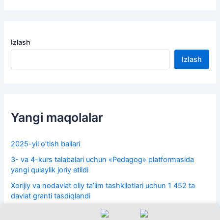
Izlash
Izlash
Yangi maqolalar
2025-yil o’tish ballari
3- va 4-kurs talabalari uchun «Pedagog» platformasida
yangi qulaylik joriy etildi
Xorijiy va nodavlat oliy taʼlim tashkilotlari uchun 1 452 ta
davlat granti tasdiqlandi
Uchinchi kun 16-iyul test natijalari e’lon qilindi