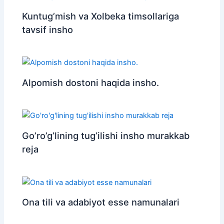
Kuntug’mish va Xolbeka timsollariga
tavsif insho
Alpomish dostoni haqida insho.
Go’ro’g’lining tug’ilishi insho murakkab
reja
Ona tili va adabiyot esse namunalari