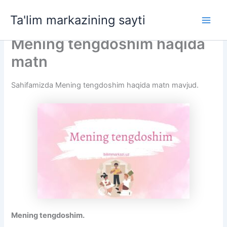
Skip
Ta'lim markazining sayti
to
Main
content
Mening tengdoshim haqida
Men
matn
Sahifamizda Mening tengdoshim haqida matn mavjud.
Mening tengdoshim.