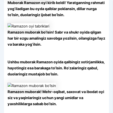
Muborak Ramazon oyi kirib keldi! Yaratganning rahmati
yog‘iladigan bu oyda qalblar poklansin, dillar nurga
to‘lsin, duolaringiz ijobat bo‘lsin.
Ramazon muborak bo‘lsin! Sabr va shukr oyida qilgan
har bir ezgu amalingiz savobga yozilsin, oilangizga fayz
va baraka yog‘ilsin.
Ushbu muborak Ramazon oyida qalbingiz xotirjamlikka,
hayotingiz esa barakaga to‘lsin. Ro‘zalaringiz qabul,
duolaringiz mustajob bo‘lsin.
Ramazon muborak! Mehr-oqibat, saxovat va ibodat oyi
siz va yaqinlaringiz uchun yangi umidlar va
yaxshiliklarga sabab bo‘lsin.