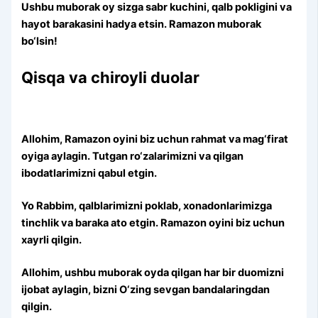
Ushbu muborak oy sizga sabr kuchini, qalb pokligini va
hayot barakasini hadya etsin. Ramazon muborak
bo‘lsin!
Qisqa va chiroyli duolar
Allohim, Ramazon oyini biz uchun rahmat va mag‘firat
oyiga aylagin. Tutgan ro‘zalarimizni va qilgan
ibodatlarimizni qabul etgin.
Yo Rabbim, qalblarimizni poklab, xonadonlarimizga
tinchlik va baraka ato etgin. Ramazon oyini biz uchun
xayrli qilgin.
Allohim, ushbu muborak oyda qilgan har bir duomizni
ijobat aylagin, bizni O‘zing sevgan bandalaringdan
qilgin.