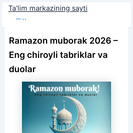
Skip
Ta'lim markazining sayti
to
Main
content
Menu
Ramazon muborak 2026 –
Eng chiroyli tabriklar va
duolar