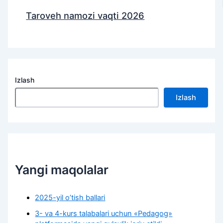
Taroveh namozi vaqti 2026
Izlash
Izlash
Yangi maqolalar
2025-yil o’tish ballari
3- va 4-kurs talabalari uchun «Pedagog»