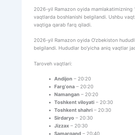
2026-yil Ramazon oyida mamlakatimizning 1
vaqtlarda boshlanishi belgilandi. Ushbu vaq
vaqtiga qarab farq qiladi.
2026-yil Ramazon oyida O‘zbekiston hududla
belgilandi. Hududlar bo‘yicha aniq vaqtlar jad
Taroveh vaqtlari:
Andijon
– 20:20
Farg‘ona
– 20:20
Namangan
– 20:20
Toshkent viloyati
– 20:30
Toshkent shahri
– 20:30
Sirdaryo
– 20:30
Jizzax
– 20:30
Samarqand
– 20:40