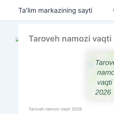
Skip
Ta'lim markazining sayti
to
content
Taroveh namozi vaqti
Taroveh namozi vaqti 2026.