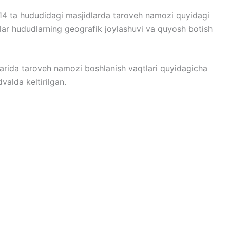
4 ta hududidagi masjidlarda taroveh namozi quyidagi
tlar hududlarning geografik joylashuvi va quyosh botish
rida taroveh namozi boshlanish vaqtlari quyidagicha
valda keltirilgan.