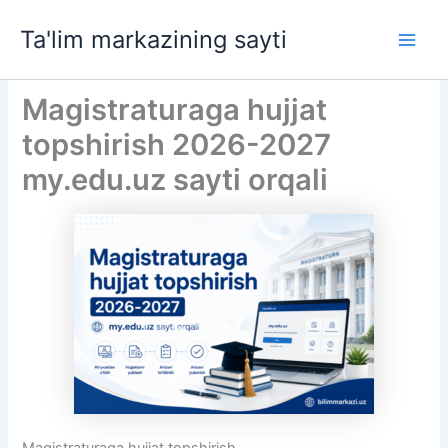
Skip
Ta'lim markazining sayti
to
Main
content
Men
Magistraturaga hujjat
topshirish 2026-2027
my.edu.uz sayti orqali