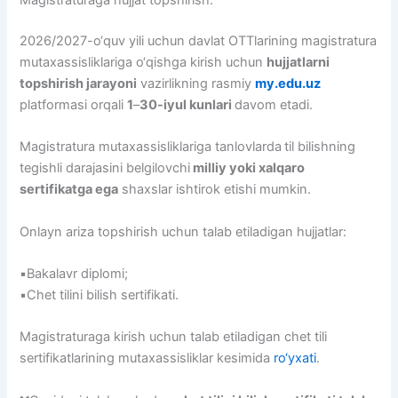
Magistraturaga hujjat topshirish.
2026/2027-o‘quv yili uchun davlat OTTlarining magistratura
mutaxassisliklariga o‘qishga kirish uchun
hujjatlarni
topshirish jarayoni
vazirlikning rasmiy
my.edu.uz
platformasi orqali
1
–
30-iyul kunlari
davom etadi.
Magistratura mutaxassisliklariga tanlovlarda
til bilishning
tegishli darajasini belgilovchi
milliy yoki xalqaro
sertifikatga ega
shaxslar ishtirok etishi mumkin.
Onlayn ariza topshirish uchun talab etiladigan hujjatlar:
▪️Bakalavr diplomi;
▪️Chet tilini bilish sertifikati.
Magistraturaga kirish uchun talab etiladigan chet tili
sertifikatlarining mutaxassisliklar kesimida
ro‘yxati
.