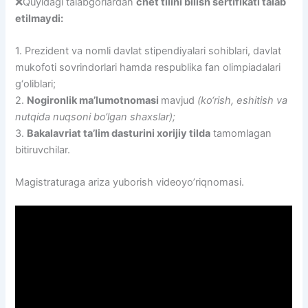
❌Quyidagi talabgorlardan
chet tilini bilish sertifikati talab
etilmaydi:
1. Prezident va nomli davlat stipendiyalari sohiblari, davlat
mukofoti sovrindorlari hamda respublika fan olimpiadalari
g‘oliblari;
2.
Nogironlik ma’lumotnomasi
mavjud
(ko‘rish, eshitish va
nutqida nuqsoni bo‘lgan shaxslar);
3.
Bakalavriat ta’lim dasturini xorijiy tilda
tamomlagan
bitiruvchilar.
Magistraturaga ariza yuborish videoyo’riqnomasi.