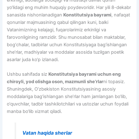
erkinligi, adolatga sodiqligi va mustaqil davlat qurish
yo‘lidagi eng muhim huquqiy poydevoridir. Har yili 8-dekabr
sanasida nishonlanadigan
Konstitutsiya bayrami
, nafaqat
qonunlar majmuasining qabul qilingan kuni, balki
Vatanimizning kelajagi, fuqarolarimiz erkinligi va
farovonligining ramzidir. Shu munosabat bilan maktablar,
bog‘chalar, tadbirlar uchun Konstitutsiyaga bag‘ishlangan
she’rlar, madhiyalar va moddalar asosida tuzilgan poetik
asarlar juda ko‘p izlanadi.
Ushbu sahifada siz
Konstitutsiya bayrami uchun eng
chiroyli, yod olishga oson, mazmunli she’rlar
ni topasiz.
Shuningdek, O‘zbekiston Konstitutsiyasining asosiy
moddalariga bag‘ishlangan she’rlar ham jamlangan bo‘lib,
o‘quvchilar, tadbir tashkilotchilari va ustozlar uchun foydali
manba bo‘lib xizmat qiladi.
Vatan haqida sherlar