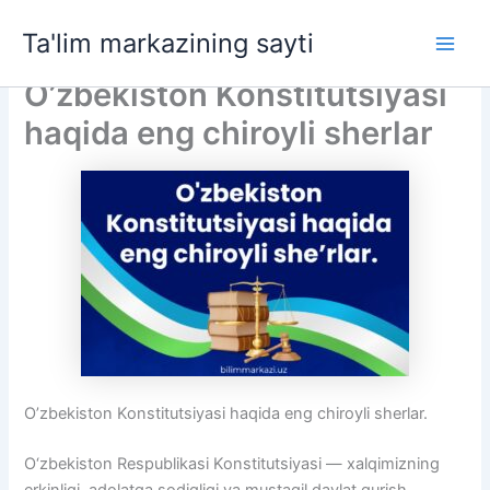
Skip
Ta'lim markazining sayti
to
Main
content
O’zbekiston Konstitutsiyasi
Men
haqida eng chiroyli sherlar
O’zbekiston Konstitutsiyasi haqida eng chiroyli sherlar.
O‘zbekiston Respublikasi Konstitutsiyasi — xalqimizning