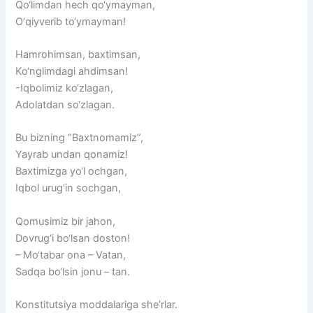
Qo‘limdan hech qo‘ymayman,
O‘qiyverib to‘ymayman!
Hamrohimsan, baxtimsan,
Ko‘nglimdagi ahdimsan!
-Iqbolimiz ko‘zlagan,
Adolatdan so‘zlagan.
Bu bizning “Baxtnomamiz”,
Yayrab undan qonamiz!
Baxtimizga yo‘l ochgan,
Iqbol urug‘in sochgan,
Qomusimiz bir jahon,
Dovrug‘i bo‘lsan doston!
– Mo‘tabar ona – Vatan,
Sadqa bo‘lsin jonu – tan.
Konstitutsiya moddalariga she’rlar.