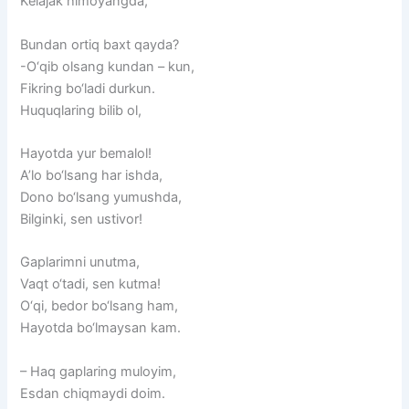
Kelajak himoyangda,
Bundan ortiq baxt qayda?
-O‘qib olsang kundan – kun,
Fikring bo‘ladi durkun.
Huquqlaring bilib ol,
Hayotda yur bemalol!
A’lo bo‘lsang har ishda,
Dono bo‘lsang yumushda,
Bilginki, sen ustivor!
Gaplarimni unutma,
Vaqt o‘tadi, sen kutma!
O‘qi, bedor bo‘lsang ham,
Hayotda bo‘lmaysan kam.
– Haq gaplaring muloyim,
Esdan chiqmaydi doim.