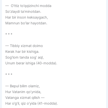
— O’ttiz to’qqizinchi modda
So’zlaydi ta’minotdan.
Har bir inson keksaygach,
Mamnun bo’lar hayotdan.
* * *
— Tibbiy xizmat doimo
Kerak har bir kishiga.
Sog’lom tanda sog’ aql,
Unum berar ishiga (40-modda).
* * *
— Bepul bilim olamiz,
Hur Vatanim qo’ynida,
Vatanga xizmat qilish —
Har o’g’il, qiz o’yida (41-modda).