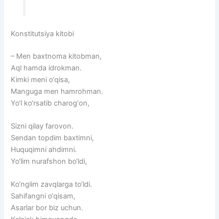
Konstitutsiya kitobi
– Men baxtnoma kitobman,
Aql hamda idrokman.
Kimki meni o‘qisa,
Manguga men hamrohman.
Yo‘l ko‘rsatib charog‘on,
Sizni qilay farovon.
Sendan topdim baxtimni,
Huquqimni ahdimni.
Yo‘lim nurafshon bo‘ldi,
Ko‘nglim zavqlarga to‘ldi.
Sahifangni o‘qisam,
Asarlar bor biz uchun.