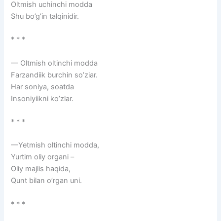
Oltmish uchinchi modda
Shu bo’g’in talqinidir.
* * *
— Oltmish oltinchi modda
Farzandiik burchin so’ziar.
Har soniya, soatda
Insoniyiikni ko’zlar.
* * *
—Yetmish oltinchi modda,
Yurtim oliy organi –
Oliy majlis haqida,
Qunt bilan o’rgan uni.
* * *