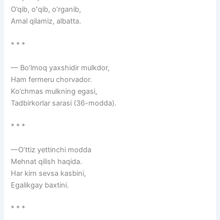
O’qib, oʻqib, o’rganib,
Amal qilamiz, albatta.
* * *
— Bo’lmoq yaxshidir mulkdor,
Ham fermeru chorvador.
Ko’chmas mulkning egasi,
Tadbirkorlar sarasi (36-modda).
* * *
—O’ttiz yettinchi modda
Mehnat qilish haqida.
Har kirn sevsa kasbini,
Egalikgay baxtini.
* * *