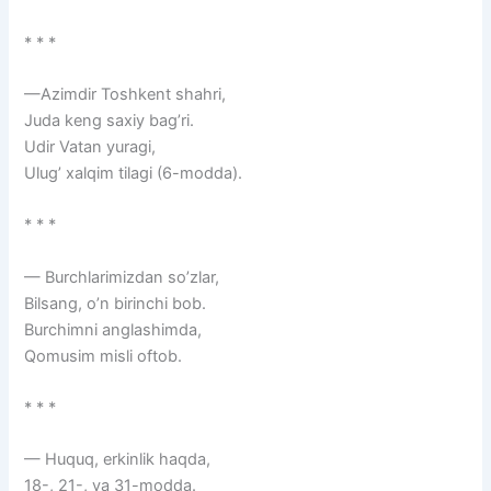
* * *
—Azimdir Toshkent shahri,
Juda keng saxiy bag’ri.
Udir Vatan yuragi,
Ulug’ xalqim tilagi (6-modda).
* * *
— Burchlarimizdan so’zlar,
Bilsang, o’n birinchi bob.
Burchimni anglashimda,
Qomusim misli oftob.
* * *
— Huquq, erkinlik haqda,
18-, 21-, va 31-modda.