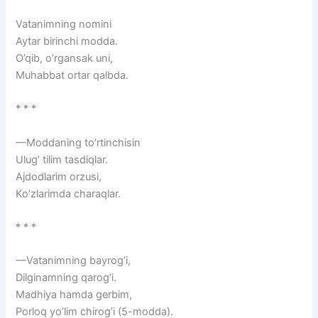
Vatanimning nomini
Aytar birinchi modda.
O’qib, o’rgansak uni,
Muhabbat ortar qalbda.
* * *
—Moddaning to’rtinchisin
Ulug’ tilim tasdiqlar.
Ajdodlarim orzusi,
Ko’zlarimda charaqlar.
* * *
—Vatanimning bayrog’i,
Dilginamning qarog’i.
Madhiya hamda gerbim,
Porloq yo’lim chirog’i (5-modda).