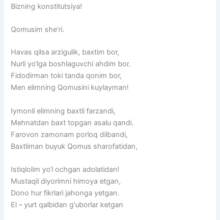
Bizning konstitutsiya!
Qomusim she’ri.
Havas qilsa arzigulik, baxtim bor,
Nurli yo‘lga boshlaguvchi ahdim bor.
Fidodirman toki tanda qonim bor,
Men elimning Qomusini kuylayman!
Iymonli elimning baxtli farzandi,
Mehnatdan baxt topgan asalu qandi.
Farovon zamonam porloq dilbandi,
Baxtliman buyuk Qomus sharofatidan,
Istiqlolim yo‘l ochgan adolatidan!
Mustaqil diyorimni himoya etgan,
Dono hur fikrlari jahonga yetgan.
El – yurt qalbidan g‘uborlar ketgan