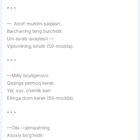
* * *
— Atrof-muhitni saqlash,
Barchaning teng burchidir.
Uni asrab-avaylash —
Vijdonlining ishidir (50-modda).
* * *
—Milliy boyligimizni
Qadriga yetmoq kerak.
Yer, suv, o’simlik bari
Elimga doim kerak (55-modda).
* * *
—Oila —jamiyatning
Asosiy bo’g’inidir.