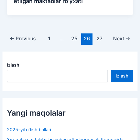
etilgan maktablar ro’yxati
←
Previous
1
…
25
26
27
Next
→
Izlash
Izlash
Yangi maqolalar
2025-yil o’tish ballari
3- va 4-kurs talabalari uchun «Pedagog» platformasida