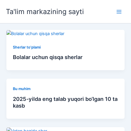
Skip
Ta'lim markazining sayti
to
Main
content
Men
Sherlar to'plami
Bolalar uchun qisqa sherlar
Bu muhim
2025-yilda eng talab yuqori bo‘lgan 10 ta
kasb