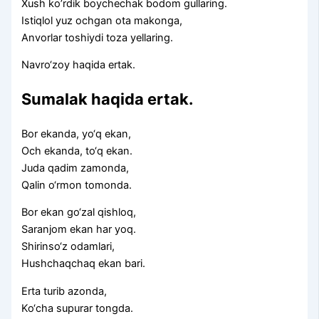
Xush ko’rdik boychechak bodom gullaring.
Istiqlol yuz ochgan ota makonga,
Anvorlar toshiydi toza yellaring.
Navro‘zoy haqida ertak.
Sumalak haqida ertak.
Bor ekanda, yo‘q ekan,
Och ekanda, to‘q ekan.
Juda qadim zamonda,
Qalin o‘rmon tomonda.
Bor ekan go‘zal qishloq,
Saranjom ekan har yoq.
Shirinso‘z odamlari,
Hushchaqchaq ekan bari.
Erta turib azonda,
Ko‘cha supurar tongda.