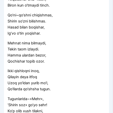
Biron kun o‘tmaydi tinch.
Qo‘ni~qo‘shni chiqishmas,
Shirin so‘zni bilishmas.
Hasad bilan boqishar,
Ig‘vo o‘tin yoqishar.
Mehnat nima bilmaydi,
Tekin taom izlaydi.
Hamma ulardan bezor,
Qochishar topib ozor.
Ikki qishloqni inoq,
Qilayin deya itfoq
Uzoq yo‘ldan yurib mo‘l,
Qo‘llarda qo‘shsha tugun.
Tugunlarida~»Mehr»,
‘Shirin soz» go‘yo sehr!
Ko‘p olib xush tilakni,