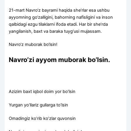
21-mart Navro‘z bayrami haqida she’rlar esa ushbu
ayyomning go‘zalligini, bahorning nafisligini va inson
qalbidagi ezgu tilaklarni ifoda etadi. Har bir she’rda
yangilanish, baxt va baraka tuyg‘usi mujassam.
Navro‘z muborak bo‘lsin!
Navro’zi ayyom muborak bo’lsin.
Azizim baxt iqbol doim yor bo’lsin
Yurgan yo’llariz gullarga to’lsin
Omadingiz ko’rib ko’zlar quvonsin