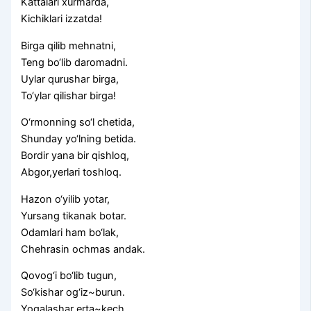
Kattalari xurmarda,
Kichiklari izzatda!
Birga qilib mehnatni,
Teng bo‘lib daromadni.
Uylar qurushar birga,
To‘ylar qilishar birga!
O‘rmonning so‘l chetida,
Shunday yo‘lning betida.
Bordir yana bir qishloq,
Abgor,yerlari toshloq.
Hazon o‘yilib yotar,
Yursang tikanak botar.
Odamlari ham bo‘lak,
Chehrasin ochmas andak.
Qovog‘i bo‘lib tugun,
So‘kishar og‘iz~burun.
Yoqalashar erta~kech,