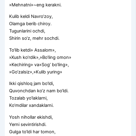
»Mehnatni»~eng kerakni.
Kulib keldi Navro‘zoy,
Olamga berib chiroy.
Tugunlarini ochdi,
Shirin so‘z, mehr sochdi.
To‘lib ketdi» Assalom»,
»Xush ko‘rdik»,»Bo‘ling omon»
»Kechiring» va»Sog‘ bo‘ling»,
»Go‘zalsiz»,»Kulib yuring»
Ikki qishloq jam bo‘ldi,
Quvonchdan ko‘z nam bo‘ldi.
Tozalab yo‘laklarni,
Ko‘mdilar xandaklarni.
Yosh nihollar ekishdi,
Yerni sevintirishdi.
Gulga to‘ldi har tomon,