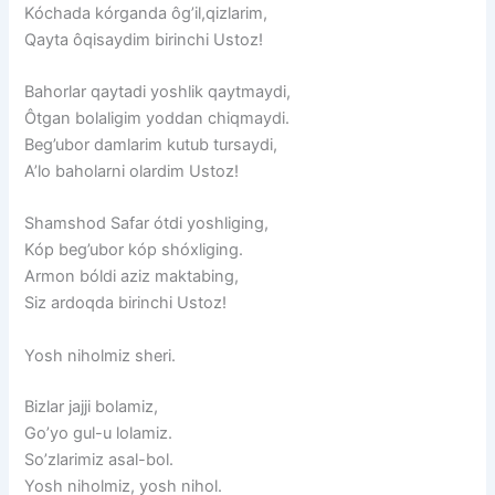
Kóchada kórganda ôg’il,qizlarim,
Qayta ôqisaydim birinchi Ustoz!
Bahorlar qaytadi yoshlik qaytmaydi,
Ôtgan bolaligim yoddan chiqmaydi.
Beg’ubor damlarim kutub tursaydi,
A’lo baholarni olardim Ustoz!
Shamshod Safar ótdi yoshliging,
Kóp beg’ubor kóp shóxliging.
Armon bóldi aziz maktabing,
Siz ardoqda birinchi Ustoz!
Yosh niholmiz sheri.
Bizlar jajji bolamiz,
Goʼyo gul-u lolamiz.
Soʼzlarimiz asal-bol.
Yosh niholmiz, yosh nihol.