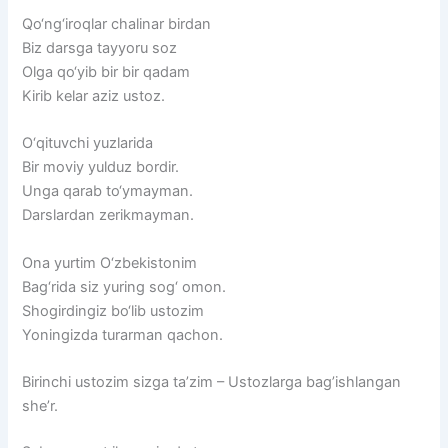
Qo‘ng‘iroqlar chalinar birdan
Biz darsga tayyoru soz
Olga qo‘yib bir bir qadam
Kirib kelar aziz ustoz.
O‘qituvchi yuzlarida
Bir moviy yulduz bordir.
Unga qarab to‘ymayman.
Darslardan zerikmayman.
Ona yurtim O‘zbekistonim
Bag‘rida siz yuring sog‘ omon.
Shogirdingiz bo‘lib ustozim
Yoningizda turarman qachon.
Birinchi ustozim sizga ta’zim – Ustozlarga bag’ishlangan
she’r.