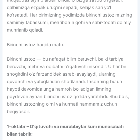
muqaddas siymolardan biridir. U bizga savod o‘rgatadi,
qalbimizga ezgulik urug‘ini sepadi, kelajak sari yo‘l
ko‘rsatadi. Har birimizning yodimizda birinchi ustozimizning
samimiy tabassumi, mehribon nigohi va sabr-toqati doimiy
muhrlanib qoladi.
Birinchi ustoz haqida matn.
Birinchi ustoz — bu nafaqat bilim beruvchi, balki tarbiya
beruvchi, mehr va oqibatni o‘rgatuvchi insondir. U har bir
shogirdini o‘z farzandidek asrab-avaylaydi, ularning
quvonchi va yutuqlaridan shodlanadi. Insonning butun
hayoti davomida unga hamroh bo‘ladigan ilmning
poydevori aynan birinchi ustoz qo‘lida yaratiladi. Shu bois,
birinchi ustozning o‘rni va hurmati hammamiz uchun
beqiyosdir.
1-oktabr – O‘qituvchi va murabbiylar kuni munosabati
bilan tabrik: