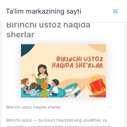
Skip
Ta'lim markazining sayti
to
Main
content
Birinchi ustoz haqida
Men
sherlar
Birinchi ustoz haqida sherlar.
Birinchi ustoz — bu inson hayotida eng unutilmas va