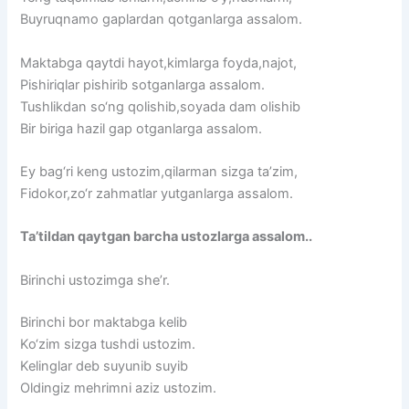
Buyruqnamo gaplardan qotganlarga assalom.
Maktabga qaytdi hayot,kimlarga foyda,najot,
Pishiriqlar pishirib sotganlarga assalom.
Tushlikdan so‘ng qolishib,soyada dam olishib
Bir biriga hazil gap otganlarga assalom.
Ey bag‘ri keng ustozim,qilarman sizga ta’zim,
Fidokor,zo‘r zahmatlar yutganlarga assalom.
Ta’tildan qaytgan barcha ustozlarga assalom..
Birinchi ustozimga she’r.
Birinchi bor maktabga kelib
Ko‘zim sizga tushdi ustozim.
Kelinglar deb suyunib suyib
Oldingiz mehrimni aziz ustozim.