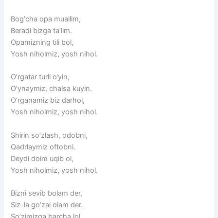
Bogʼcha opa muallim,
Beradi bizga taʼlim.
Opamizning tili bol,
Yosh niholmiz, yosh nihol.
Oʼrgatar turli o‘yin,
Oʼynaymiz, chalsa kuyin.
Oʼrganamiz biz darhol,
Yosh niholmiz, yosh nihol.
Shirin soʼzlash, odobni,
Qadrlaymiz oftobni.
Deydi doim uqib ol,
Yosh niholmiz, yosh nihol.
Bizni sevib bolam der,
Siz-la goʼzal olam der.
Soʼzimizga barcha lol,