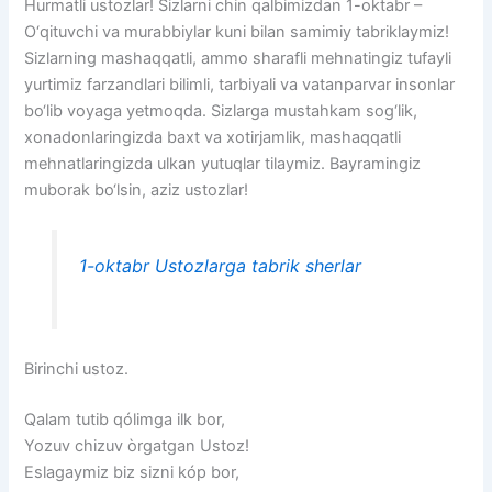
Hurmatli ustozlar! Sizlarni chin qalbimizdan 1-oktabr –
O‘qituvchi va murabbiylar kuni bilan samimiy tabriklaymiz!
Sizlarning mashaqqatli, ammo sharafli mehnatingiz tufayli
yurtimiz farzandlari bilimli, tarbiyali va vatanparvar insonlar
bo‘lib voyaga yetmoqda. Sizlarga mustahkam sog‘lik,
xonadonlaringizda baxt va xotirjamlik, mashaqqatli
mehnatlaringizda ulkan yutuqlar tilaymiz. Bayramingiz
muborak bo‘lsin, aziz ustozlar!
1-oktabr Ustozlarga tabrik sherlar
Birinchi ustoz.
Qalam tutib qólimga ilk bor,
Yozuv chizuv òrgatgan Ustoz!
Eslagaymiz biz sizni kóp bor,