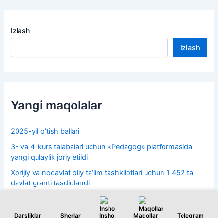
Izlash
Izlash
Yangi maqolalar
2025-yil o’tish ballari
3- va 4-kurs talabalari uchun «Pedagog» platformasida
yangi qulaylik joriy etildi
Xorijiy va nodavlat oliy taʼlim tashkilotlari uchun 1 452 ta
davlat granti tasdiqlandi
Uchinchi kun 16-iyul test natijalari e’lon qilindi
15-iyul 2-kun test natijalari 2026
Darsliklar
Sherlar
Insho
Maqollar
Telegram