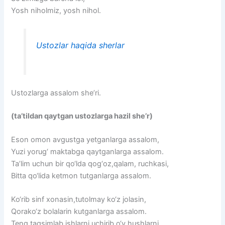
Yosh niholmiz, yosh nihol.
Ustozlar haqida sherlar
Ustozlarga assalom she’ri.
(ta’tildan qaytgan ustozlarga hazil she’r)
Eson omon avgustga yetganlarga assalom,
Yuzi yorug‘ maktabga qaytganlarga assalom.
Ta’lim uchun bir qo‘lda qog‘oz,qalam, ruchkasi,
Bitta qo‘lida ketmon tutganlarga assalom.
Ko‘rib sinf xonasin,tutolmay ko‘z jolasin,
Qorako‘z bolalarin kutganlarga assalom.
Teng taqsimlab ishlarni,uchirib o‘y,hushlarni,