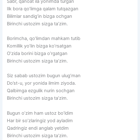
Sabr, qanoat ila yonimda turgan
Ilk bora qo’limga qalam tutqazgan
Bilimlar sandig’in bizga ochgan
Birinchi ustozim sizga ta’zim.
Borimcha, qo’limdan mahkam tutib
Komillik yo’lin bizga ko’rsatgan
O’zida borini bizga o’rgatgan
Birinchi ustozim sizga ta’zim.
Siz sabab ustozim bugun ulug’man
Do’st-u, yor yonida ilmim ziyoda.
Qalbimga ezgulik nurin sochgan
Birinchi ustozim sizga ta’zim.
Bugun o’zim ham ustoz bo’ldim
Har bir so’zlaringiz yod ayladim
Qadringiz endi anglab yetdim
Birinchi ustozim sizga ta’zim.