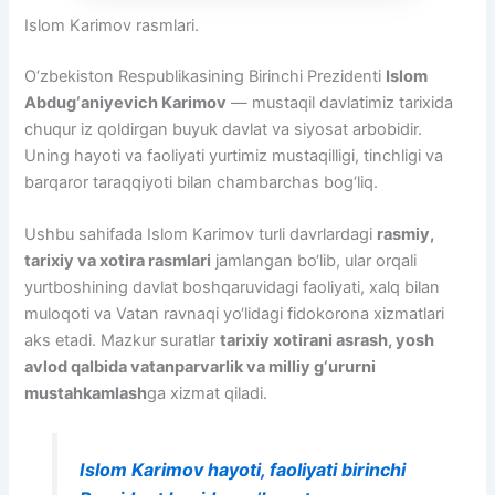
Islom Karimov rasmlari.
O‘zbekiston Respublikasining Birinchi Prezidenti
Islom
Abdug‘aniyevich Karimov
— mustaqil davlatimiz tarixida
chuqur iz qoldirgan buyuk davlat va siyosat arbobidir.
Uning hayoti va faoliyati yurtimiz mustaqilligi, tinchligi va
barqaror taraqqiyoti bilan chambarchas bog‘liq.
Ushbu sahifada Islom Karimov turli davrlardagi
rasmiy,
tarixiy va xotira rasmlari
jamlangan bo‘lib, ular orqali
yurtboshining davlat boshqaruvidagi faoliyati, xalq bilan
muloqoti va Vatan ravnaqi yo‘lidagi fidokorona xizmatlari
aks etadi. Mazkur suratlar
tarixiy xotirani asrash, yosh
avlod qalbida vatanparvarlik va milliy g‘ururni
mustahkamlash
ga xizmat qiladi.
Islom Karimov hayoti, faoliyati birinchi