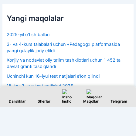
Yangi maqolalar
2025-yil o’tish ballari
3- va 4-kurs talabalari uchun «Pedagog» platformasida
yangi qulaylik joriy etildi
Xorijiy va nodavlat oliy taʼlim tashkilotlari uchun 1 452 ta
davlat granti tasdiqlandi
Uchinchi kun 16-iyul test natijalari e’lon qilindi
15-iyul 2-kun test natijalari 2026
Darsliklar
Sherlar
Insho
Maqollar
Telegram
Copyright © 2026 Ta'lim markazining sayti | Powered by
Astra
WordPress Theme