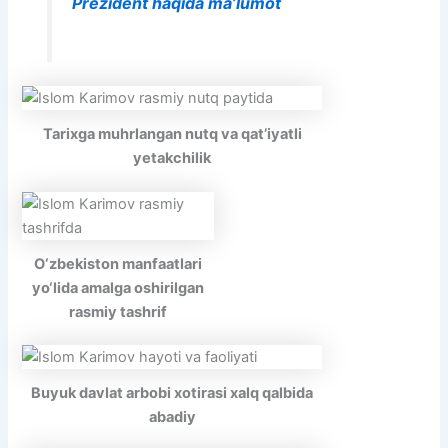
Prezident haqida ma’lumot
Tarixga muhrlangan nutq va qat’iyatli
yetakchilik
O‘zbekiston manfaatlari
yo‘lida amalga oshirilgan
rasmiy tashrif
Buyuk davlat arbobi xotirasi xalq qalbida
abadiy