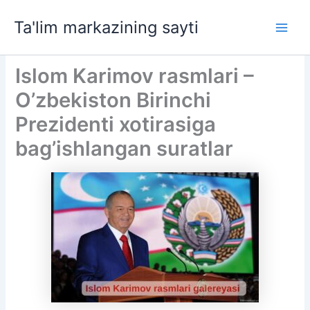
Skip
Ta'lim markazining sayti
to
Main
content
Men
Islom Karimov rasmlari –
O’zbekiston Birinchi
Prezidenti xotirasiga
bag’ishlangan suratlar