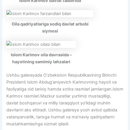
Islom Karimov davlat tadbirida
Oila qadriyatlariga sodiq davlat arbobi
siymosi
Islom Karimov oila davrasida –
hayotining samimiy lahzalari
Ushbu galereyada O‘zbekiston Respublikasining Birinchi
Prezidenti Islom Abdug‘aniyevich Karimovning hayoti va
faoliyatiga oid tarixiy hamda xotira rasmlari jamlangan.Islom
Karimov rasmlari.Mazkur suratlar yurtimiz mustaqilligi,
davlat boshqaruvi va milliy taraqqiyot yo‘lidagi muhim
davrlarni aks ettiradi. Ushbu galereya yosh avlod qalbida
vatanparvarlik, tarixga hurmat va ma’naviy qadriyatlarni
mustahkamlashga xizmat qiladi.